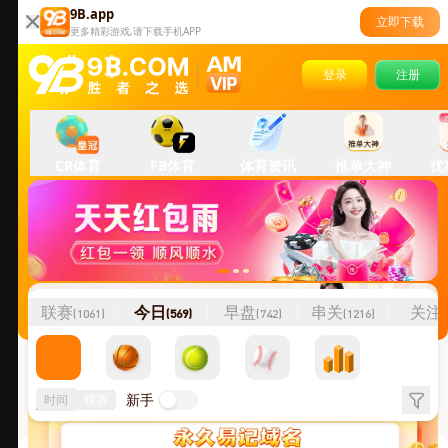
9B.app
立即下载
更多精彩游戏,请下载手机APP
登录
注册
CR体育
FB体育
体育资讯
推单大神
优
联赛
今日
早盘
串关
关注
(1061)
(569)
(742)
(1216)
(
新手
时间
联赛