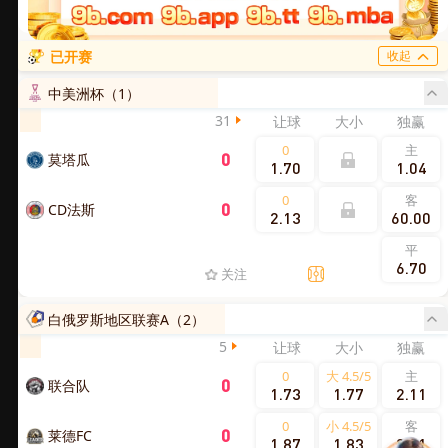
已开赛
收起
中美洲杯
（1）
31
让球
大小
独赢
0
主
0
莫塔瓜
1.70
1.04
0
客
0
CD法斯
2.13
60.00
平
6.70
关注
白俄罗斯地区联赛A
（2）
5
让球
大小
独赢
0
大 4.5/5
主
0
联合队
1.73
1.77
2.11
0
小 4.5/5
客
0
莱德FC
1.87
1.83
2.21